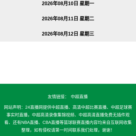
2026年08月10日 星期一
2026年08月11日 星期二
2026年08月12日 星期三
友情链接：
中超直播
网站声明：24直播网提供中超直播、高清中超比赛直播、中超足球赛
事实时直播，中超高清录像集锦视频、中超高清直播免费无插件观
看、还有NBA直播、CBA直播等篮球联赛直播内容均来自互联网收集
整理，如有侵权请第一时间联系我们处理，谢谢！