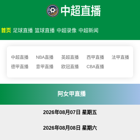
首页
足球直播
篮球直播
中超录像
中超新闻
中超直播
NBA直播
英超直播
西甲直播
法甲直播
德甲直播
意甲直播
欧冠直播
CBA直播
阿女甲直播
2026年08月07日 星期五
2026年08月08日 星期六