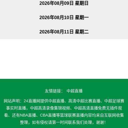
2026年08月09日 星期日
2026年08月10日 星期一
2026年08月11日 星期二
友情链接：
中超直播
网站声明：24直播网提供中超直播、高清中超比赛直播、中超足球赛
事实时直播，中超高清录像集锦视频、中超高清直播免费无插件观
看、还有NBA直播、CBA直播等篮球联赛直播内容均来自互联网收集
整理，如有侵权请第一时间联系我们处理，谢谢！