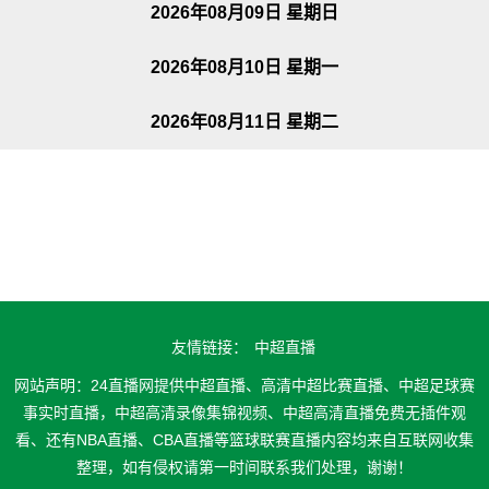
2026年08月09日 星期日
2026年08月10日 星期一
2026年08月11日 星期二
友情链接：
中超直播
网站声明：24直播网提供中超直播、高清中超比赛直播、中超足球赛
事实时直播，中超高清录像集锦视频、中超高清直播免费无插件观
看、还有NBA直播、CBA直播等篮球联赛直播内容均来自互联网收集
整理，如有侵权请第一时间联系我们处理，谢谢！