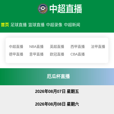
首页
足球直播
篮球直播
中超录像
中超新闻
中超直播
NBA直播
英超直播
西甲直播
法甲直播
德甲直播
意甲直播
欧冠直播
CBA直播
厄瓜杯直播
2026年08月07日 星期五
2026年08月08日 星期六