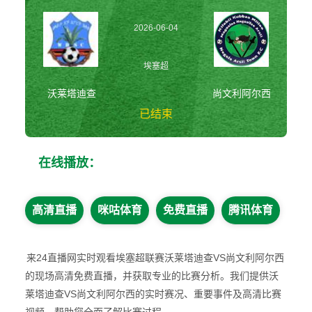
2026-06-04
21:00:00
埃塞超
沃莱塔迪查
尚文利阿尔西
已结束
沃莱塔迪查vs尚文
在线播放：
利阿尔西 埃塞超
高清直播
咪咕体育
免费直播
腾讯体育
来24直播网实时观看埃塞超联赛沃莱塔迪查VS尚文利阿尔西
的现场高清免费直播，并获取专业的比赛分析。我们提供沃
莱塔迪查VS尚文利阿尔西的实时赛况、重要事件及高清比赛