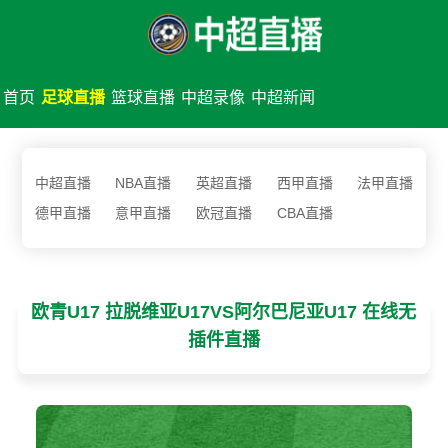
首页
足球直播
篮球直播
中超录像
中超新闻
中超直播
NBA直播
英超直播
西甲直播
法甲直播
德甲直播
意甲直播
欧冠直播
CBA直播
欧青U17 拉脱维亚U17VS阿尔巴尼亚U17 在线无
插件直播