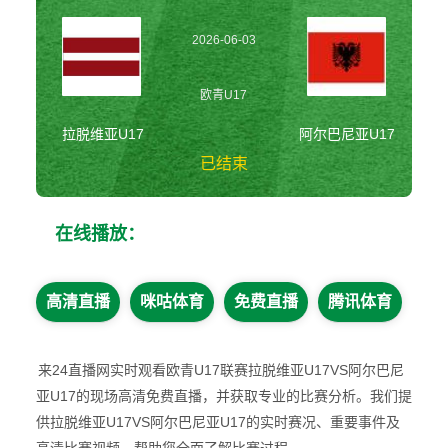
2026-06-03
23:00:00
欧青U17
拉脱维亚U17
阿尔巴尼亚U17
已结束
拉脱维亚U17vs阿
在线播放：
尔巴尼亚U17 欧青
U17
高清直播
咪咕体育
免费直播
腾讯体育
来24直播网实时观看欧青U17联赛拉脱维亚U17VS阿尔巴尼
亚U17的现场高清免费直播，并获取专业的比赛分析。我们提
供拉脱维亚U17VS阿尔巴尼亚U17的实时赛况、重要事件及