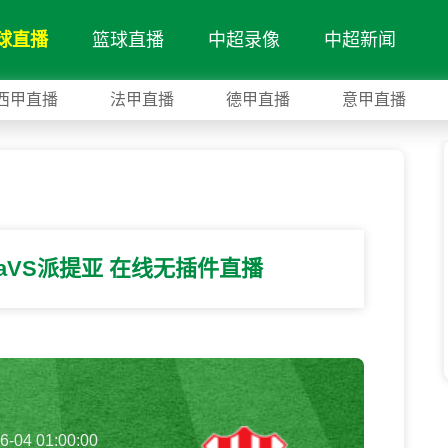
球直播
篮球直播
中超录像
中超新闻
西甲直播
法甲直播
德甲直播
意甲直播
bodaVS派提亚 在线无插件直播
6-04 01:00:00