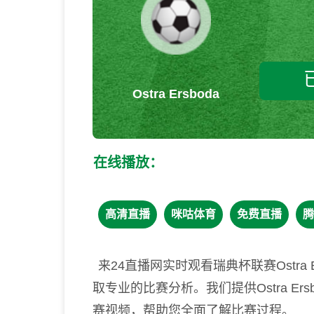
Ostra Ersboda
在线播放：
高清直播
咪咕体育
免费直播
腾
来24直播网实时观看瑞典杯联赛Ostra
取专业的比赛分析。我们提供Ostra E
赛视频，帮助您全面了解比赛过程。