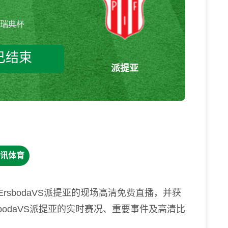
瑞典杯
已结束
派提亚
Ostra Ersbodavs派提亚 瑞典杯
讯体育
 ErsbodaVS派提亚的现场高清免费直播，并获
rsbodaVS派提亚的实时赛况、重要事件及高清比