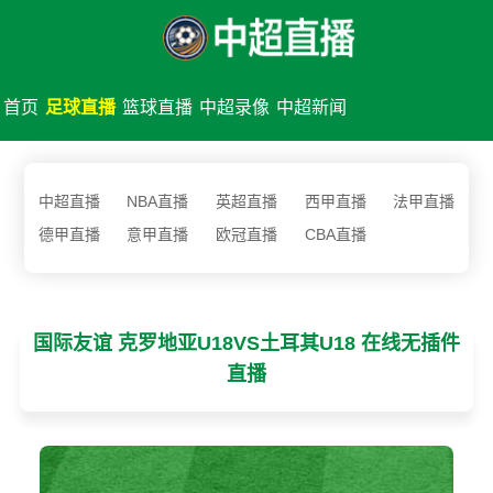
首页
足球直播
篮球直播
中超录像
中超新闻
中超直播
NBA直播
英超直播
西甲直播
法甲直播
德甲直播
意甲直播
欧冠直播
CBA直播
国际友谊 克罗地亚U18VS土耳其U18 在线无插件
直播