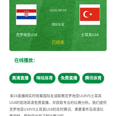
2026-06-04
01:45:00
国际友谊
克罗地亚U18
土耳其U18
已结束
克罗地亚U18vs土
在线播放：
耳其U18 国际友谊
高清直播
咪咕体育
免费直播
腾讯体育
来24直播网实时观看国际友谊联赛克罗地亚U18VS土耳其
U18的现场高清免费直播，并获取专业的比赛分析。我们提供
克罗地亚U18VS土耳其U18的实时赛况、重要事件及高清比