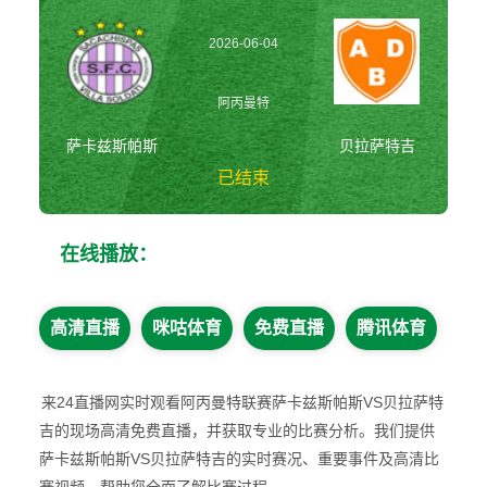
2026-06-04
02:30:00
阿丙曼特
萨卡兹斯帕斯
贝拉萨特吉
已结束
萨卡兹斯帕斯vs贝
在线播放：
拉萨特吉 阿丙曼
特
高清直播
咪咕体育
免费直播
腾讯体育
来24直播网实时观看阿丙曼特联赛萨卡兹斯帕斯VS贝拉萨特
吉的现场高清免费直播，并获取专业的比赛分析。我们提供
萨卡兹斯帕斯VS贝拉萨特吉的实时赛况、重要事件及高清比