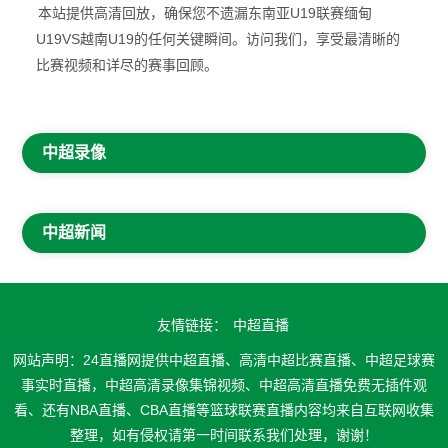
本站提供高清回放，确保您不遗漏东南亚U19联赛缅甸
U19VS越南U19的任何关键瞬间。访问我们，享受最清晰的
比赛视频和详尽的赛事回顾。
中超录像
中超新闻
友情链接：
中超直播
网站声明：24直播网提供中超直播、高清中超比赛直播、中超足球赛
事实时直播，中超高清录像集锦视频、中超高清直播免费无插件观
看、还有NBA直播、CBA直播等篮球联赛直播内容均来自互联网收集
整理，如有侵权请第一时间联系我们处理，谢谢！