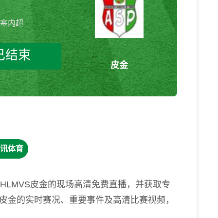
塞内超
已结束
皮金
达喀尔HLMvs皮金 塞内超
讯体育
HLMVS皮金的现场高清免费直播，并获取专
S皮金的实时赛况、重要事件及高清比赛视频，