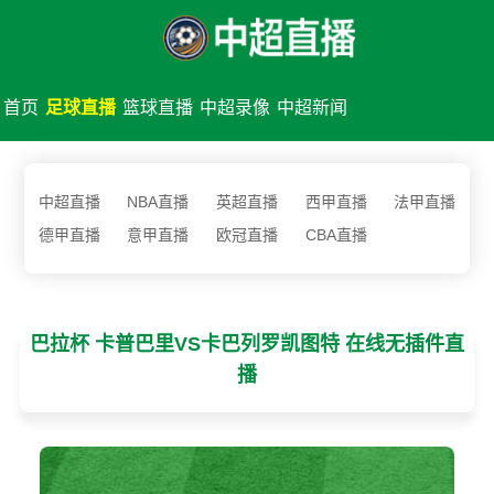
首页
足球直播
篮球直播
中超录像
中超新闻
中超直播
NBA直播
英超直播
西甲直播
法甲直播
德甲直播
意甲直播
欧冠直播
CBA直播
巴拉杯 卡普巴里VS卡巴列罗凯图特 在线无插件直
播