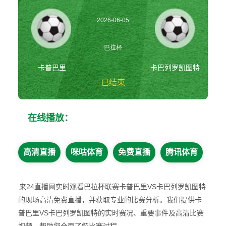
2026-06-05
02:30:00
巴拉杯
卡普巴里
卡巴列罗凯图特
已结束
卡普巴里vs卡巴列
在线播放：
罗凯图特 巴拉杯
高清直播
咪咕体育
免费直播
腾讯体育
来24直播网实时观看巴拉杯联赛卡普巴里VS卡巴列罗凯图特
的现场高清免费直播，并获取专业的比赛分析。我们提供卡
普巴里VS卡巴列罗凯图特的实时赛况、重要事件及高清比赛