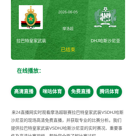
2026-06-05
04:00:00
摩洛超
拉巴特皇家武装
DHJ哈斯沙尼亚
已结束
拉巴特皇家武装
在线播放：
vsDHJ哈斯沙尼亚
摩洛超
高清直播
咪咕体育
免费直播
腾讯体育
来24直播网实时观看摩洛超联赛拉巴特皇家武装VSDHJ哈斯
沙尼亚的现场高清免费直播，并获取专业的比赛分析。我们
提供拉巴特皇家武装VSDHJ哈斯沙尼亚的实时赛况、重要事