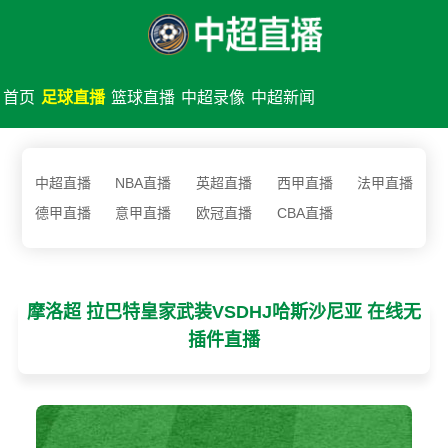
首页
足球直播
篮球直播
中超录像
中超新闻
中超直播
NBA直播
英超直播
西甲直播
法甲直播
德甲直播
意甲直播
欧冠直播
CBA直播
摩洛超 拉巴特皇家武装VSDHJ哈斯沙尼亚 在线无
插件直播