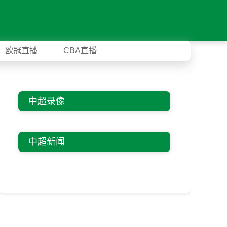
欧冠直播
CBA直播
中超录像
中超新闻