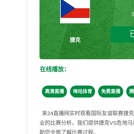
捷克
在线播放：
高清直播
咪咕体育
免费直播
腾
来24直播网实时观看国际友谊联赛捷
业的比赛分析。我们提供捷克VS危地
助您全面了解比赛过程。