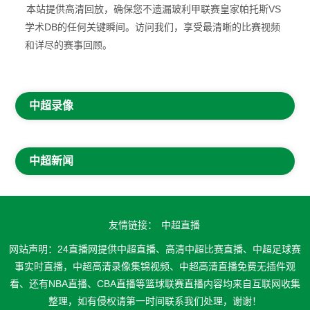
本站提供高清回放，确保您不遗漏玻利甲联赛皇家帕托斯VS
学术DB的任何关键瞬间。访问我们，享受最清晰的比赛视频
和详尽的赛事回顾。
中超录像
中超新闻
友情链接：
中超直播
网站声明：24直播网提供中超直播、高清中超比赛直播、中超足球赛
事实时直播，中超高清录像集锦视频、中超高清直播免费无插件观
看、还有NBA直播、CBA直播等篮球联赛直播内容均来自互联网收集
整理，如有侵权请第一时间联系我们处理，谢谢！