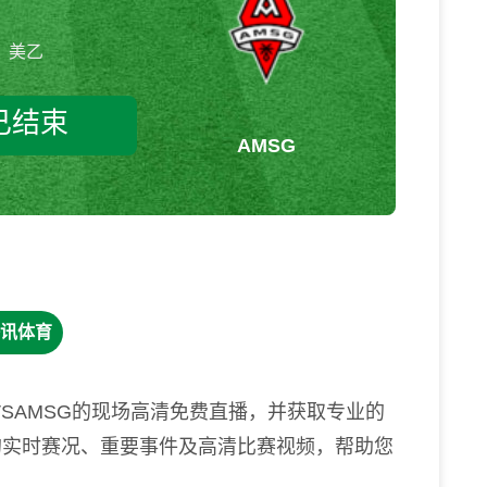
美乙
已结束
AMSG
城市SCvsAMSG 美乙
讯体育
VSAMSG的现场高清免费直播，并获取专业的
G的实时赛况、重要事件及高清比赛视频，帮助您