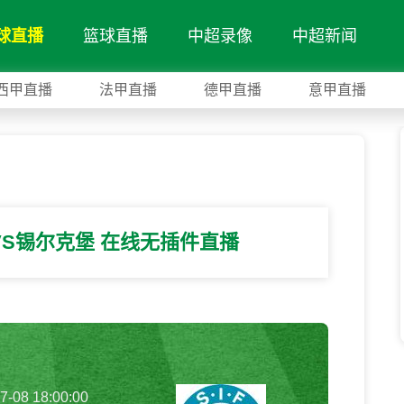
球直播
篮球直播
中超录像
中超新闻
西甲直播
法甲直播
德甲直播
意甲直播
VS锡尔克堡 在线无插件直播
7-08 18:00:00