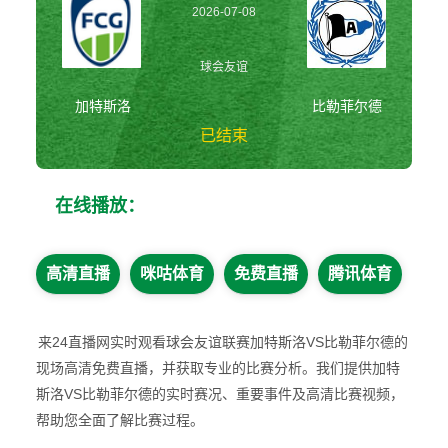
2026-07-08
21:00:00
球会友谊
加特斯洛
比勒菲尔德
已结束
加特斯洛vs比勒菲
在线播放：
尔德 球会友谊
高清直播
咪咕体育
免费直播
腾讯体育
来24直播网实时观看球会友谊联赛加特斯洛VS比勒菲尔德的
现场高清免费直播，并获取专业的比赛分析。我们提供加特
斯洛VS比勒菲尔德的实时赛况、重要事件及高清比赛视频，
帮助您全面了解比赛过程。