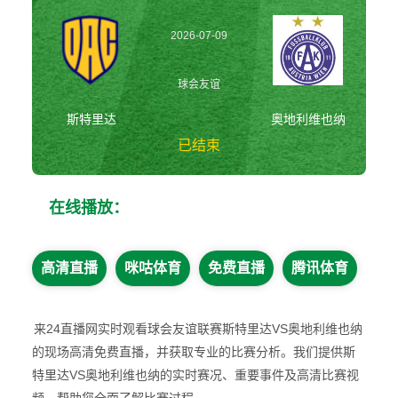
2026-07-09
00:00:00
球会友谊
斯特里达
奥地利维也纳
已结束
斯特里达vs奥地利
在线播放：
维也纳 球会友谊
高清直播
咪咕体育
免费直播
腾讯体育
来24直播网实时观看球会友谊联赛斯特里达VS奥地利维也纳
的现场高清免费直播，并获取专业的比赛分析。我们提供斯
特里达VS奥地利维也纳的实时赛况、重要事件及高清比赛视