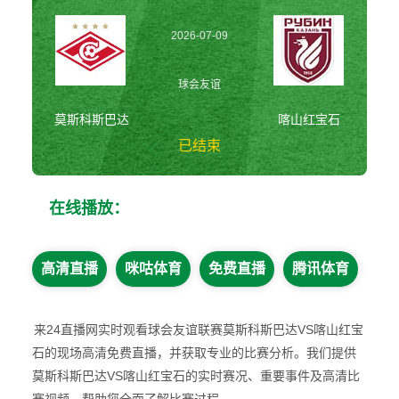
2026-07-09
00:30:00
球会友谊
莫斯科斯巴达
喀山红宝石
已结束
莫斯科斯巴达vs喀
在线播放：
山红宝石 球会友
谊
高清直播
咪咕体育
免费直播
腾讯体育
来24直播网实时观看球会友谊联赛莫斯科斯巴达VS喀山红宝
石的现场高清免费直播，并获取专业的比赛分析。我们提供
莫斯科斯巴达VS喀山红宝石的实时赛况、重要事件及高清比