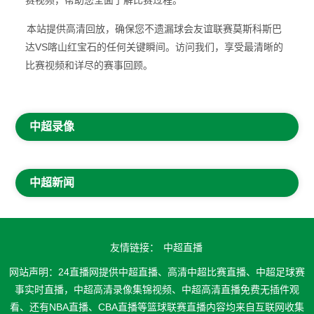
赛视频，帮助您全面了解比赛过程。
本站提供高清回放，确保您不遗漏球会友谊联赛莫斯科斯巴
达VS喀山红宝石的任何关键瞬间。访问我们，享受最清晰的
比赛视频和详尽的赛事回顾。
中超录像
中超新闻
友情链接：
中超直播
网站声明：24直播网提供中超直播、高清中超比赛直播、中超足球赛
事实时直播，中超高清录像集锦视频、中超高清直播免费无插件观
看、还有NBA直播、CBA直播等篮球联赛直播内容均来自互联网收集