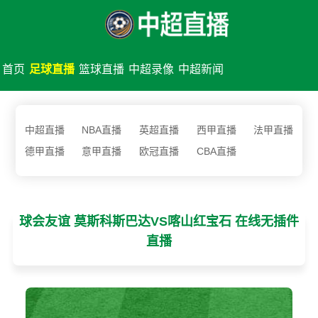
首页
足球直播
篮球直播
中超录像
中超新闻
中超直播
NBA直播
英超直播
西甲直播
法甲直播
德甲直播
意甲直播
欧冠直播
CBA直播
球会友谊 莫斯科斯巴达VS喀山红宝石 在线无插件
直播