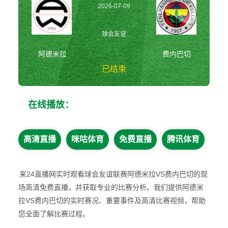
2026-07-09
01:30:00
球会友谊
阿德米拉
费内巴切
已结束
阿德米拉vs费内巴
在线播放：
切 球会友谊
高清直播
咪咕体育
免费直播
腾讯体育
来24直播网实时观看球会友谊联赛阿德米拉VS费内巴切的现
场高清免费直播，并获取专业的比赛分析。我们提供阿德米
拉VS费内巴切的实时赛况、重要事件及高清比赛视频，帮助
您全面了解比赛过程。