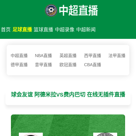
首页
足球直播
篮球直播
中超录像
中超新闻
中超直播
NBA直播
英超直播
西甲直播
法甲直播
德甲直播
意甲直播
欧冠直播
CBA直播
球会友谊 阿德米拉VS费内巴切 在线无插件直播