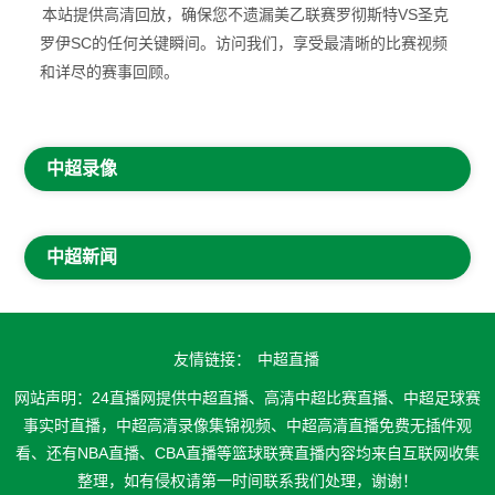
本站提供高清回放，确保您不遗漏美乙联赛罗彻斯特VS圣克
罗伊SC的任何关键瞬间。访问我们，享受最清晰的比赛视频
和详尽的赛事回顾。
中超录像
中超新闻
友情链接：
中超直播
网站声明：24直播网提供中超直播、高清中超比赛直播、中超足球赛
事实时直播，中超高清录像集锦视频、中超高清直播免费无插件观
看、还有NBA直播、CBA直播等篮球联赛直播内容均来自互联网收集
整理，如有侵权请第一时间联系我们处理，谢谢！