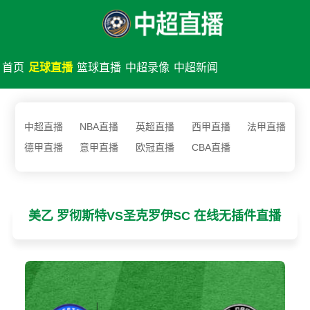
首页
足球直播
篮球直播
中超录像
中超新闻
中超直播
NBA直播
英超直播
西甲直播
法甲直播
德甲直播
意甲直播
欧冠直播
CBA直播
美乙 罗彻斯特VS圣克罗伊SC 在线无插件直播